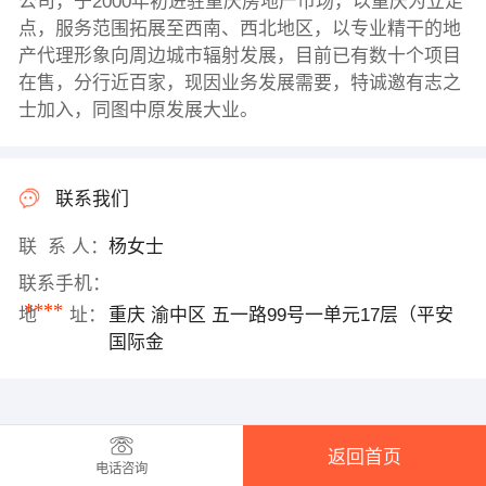
公司，于2000年初进驻重庆房地产市场，以重庆为立足
点，服务范围拓展至西南、西北地区，以专业精干的地
产代理形象向周边城市辐射发展，目前已有数十个项目
在售，分行近百家，现因业务发展需要，特诚邀有志之
士加入，同图中原发展大业。
联系我们
联 系 人：
杨女士
联系手机：
****
地 址：
重庆 渝中区 五一路99号一单元17层（平安
国际金
返回首页
电话咨询