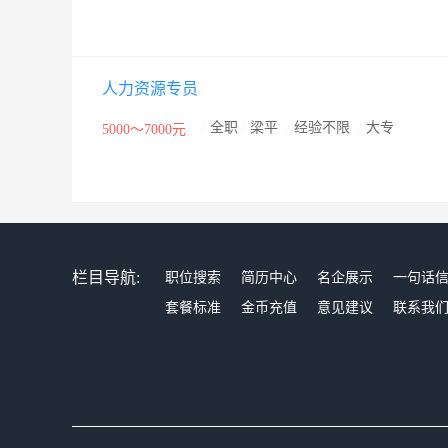
人力资源专员
/
全职
/
梁平
/
经验不限
/
大专
5000～7000元
栏目导航:
职位搜索
简历中心
名企展示
一句话
套餐标准
金币充值
意见建议
联系我